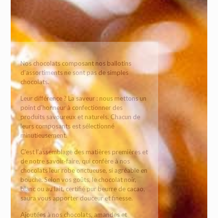
Nos chocolats composant nos ballotins
d’assortiments ne sont pas de simples
chocolats.
Leur différence ? La saveur : nous mettons un
point d’honneur à confectionner des
produits savoureux et naturels. Chacun de
leurs composants est sélectionné
minutieusement.
C’est l’assemblage des matières premières et
de notre savoir-faire, qui confère à nos
chocolats leur robe onctueuse, si agréable en
bouche. Selon vos goûts, le chocolat noir,
blanc ou au lait, certifié pur beurre de cacao,
saura vous apporter douceur et finesse.
Ajoutées à nos chocolats, amandes et