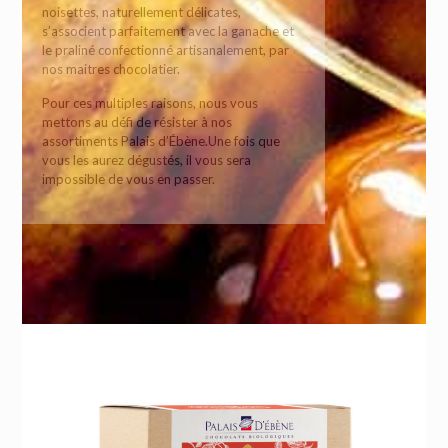
noisettes, naturellement délicates,
s’associent parfaitement avec la ganache et
le praliné confectionné artisanalement, par
nos maitres chocolatier.
Pour ces multiples raisons, nous vous
mettons au défi de résister à nos
assortiments Palais d’Ébène.Une fois que
vous les aurez dégustés, il vous sera
impossible de vous en passer.